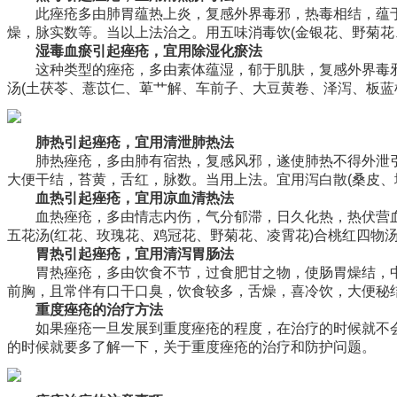
此痤疮多由肺胃蕴热上炎，复感外界毒邪，热毒相结，蕴
燥，脉实数等。当以上法治之。用五味消毒饮(金银花、野菊花
湿毒血瘀引起痤疮，宜用除湿化瘀法
这种类型的痤疮，多由素体蕴湿，郁于肌肤，复感外界毒
汤(土茯苓、薏苡仁、萆艹解、车前子、大豆黄卷、泽泻、板蓝
肺热引起痤疮，宜用清泄肺热法
肺热痤疮，多由肺有宿热，复感风邪，遂使肺热不得外泄
大便干结，苔黄，舌红，脉数。当用上法。宜用泻白散(桑皮、
血热引起痤疮，宜用凉血清热法
血热痤疮，多由情志内伤，气分郁滞，日久化热，热伏营
五花汤(红花、玫瑰花、鸡冠花、野菊花、凌霄花)合桃红四物
胃热引起痤疮，宜用清泻胃肠法
胃热痤疮，多由饮食不节，过食肥甘之物，使肠胃燥结，
前胸，且常伴有口干口臭，饮食较多，舌燥，喜冷饮，大便秘结
重度痤疮的治疗方法
如果痤疮一旦发展到重度痤疮的程度，在治疗的时候就不
的时候就要多了解一下，关于重度痤疮的治疗和防护问题。