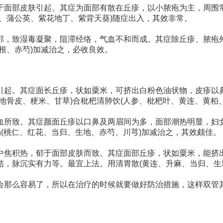
于面部皮肤引起。其症为面部有散在丘疹，以小脓疱为主，周围
、蒲公英、紫花地丁、紫背天葵)随症出入，其效非常。
邪，致湿毒凝聚，阻滞经络，气血不和而成。其症除丘疹、脓疱
根、赤芍)加减治之，必收良效。
引起。其症面长丘疹，状如粟米，可挤出白粉色油状物，皮疹以
地骨皮、粳米、甘草)合枇杷清肺饮(人参、枇杷叶、黄连、黄柏
血所致。其症颜面丘疹以口鼻及两眉间为多，面部潮热明显，妇
汤(桃仁、红花、当归、生地、赤芍、川芎)加减治之，其效颇佳。
中焦积热，郁于面部皮肤而致。其症面部丘疹，状如粟米，能挤
，脉沉实有力等。最宜上法。用清胃散(黄连、升麻、当归、生
会那么容易了，所以在治疗的时候就要做好防治措施，这样双管