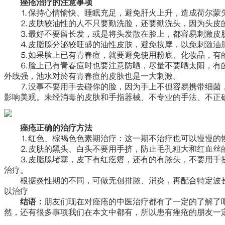
痤疮治疗的注意事项
⒈保持心情愉快、睡眠充足，避免肝火上升，造成荷尔蒙
⒉皮肤较油性的人不只要勤洗脸，还要勤洗头，因为头皮
⒊最好不要留长发，或是将头发散在脸上，都容易刺激皮
⒋皮脂腺分泌较旺盛的油性皮肤，避免按摩，以免刺激油
⒌如果脸上已有青春痘，就要避免使用粉底、化妆品，有
⒍脸上已有青春痘时也要注意防晒，尽量不要晒太阳，有
外线强，池水对於有青春痘的皮肤也是一大刺激。
⒎没事不要用手去碰你的脸，因为手上不但容易携带细菌
影响美观。未经消毒的皮肤和手指器械、不专业的手法、不正
痤疮正确的治疗方法
⒈红色、棕褐色色素期治疗：这一期不治疗也可以慢慢的
⒉皮肤的黑头、白头不要用手挤，防止毛孔粗大和红血丝
⒊皮脂腺堵塞，皮下有红疙瘩，还有的有脓头，不要用手
治疗。
根据炎性期的不同，可做无创排脓、消炎，再配合特定波
以治疗
结语：
朋友们现在对痤疮的中医治疗都有了一定的了解了
然，还有很多事项我们在本文中都有，所以患有痤疮的朋友一