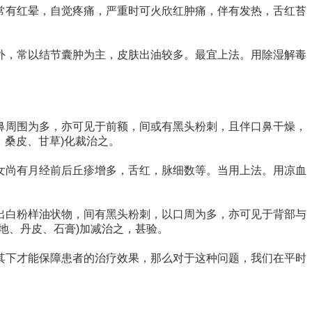
常有红晕，自觉疼痛，严重时可火欣红肿痛，伴有发热，舌红苔
外，常以结节囊肿为主，皮肤出油较多。最宜上法。用除湿解毒
鼻周围为多，亦可见于前额，间或有黑头粉刺，且伴口鼻干燥，
、桑皮、甘草)化裁治之。
女尚有月经前后丘疹增多，舌红，脉细数等。当用上法。用凉血
出白粉样油状物，间有黑头粉刺，以口周为多，亦可见于背部与
地、丹皮、石膏)加减治之，甚验。
其下才能保障患者的治疗效果，那么对于这种问题，我们在平时