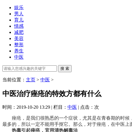
娱乐
男人
育儿
情感
减肥
美容
整形
养生
中医
当前位置：
主页
>
中医
>
中医治疗痤疮的特效方都有什么
时间：2019-10-20 13:29 | 栏目：
中医
| 点击：
次
痤疮，是我们很熟悉的一个症状，尤其是在青春期的时候
最多的，所以一定不能用手抠它。那么，对于痤疮，在中医上
热毒引起痤疮，宜用清热解毒法