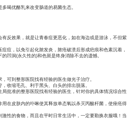
是多喝优酪乳来改变肠道的易菌生态。
会有反效果，就是让青春痘更恶化，如在海边或是游泳，不但紫
压痘痘，以免引起化脓发炎，脓疮破溃后形成疤痕和色素沉着，
的凹洞(永久性的)和色斑是终身消除不去的遗憾。
求，可到整形医院找有经验的医生做光子治疗。
疗，收缩毛孔、利于黑头、白头的排出脱落。
生局批准的整形医院找有经验的医生，针对你的具体情况综合性
作用在皮肤内的卟啉使其释放单态氧以杀灭丙酸杆菌，使痤疮得
刺激性的食物，而且在平时日常生活中，一定要勤换衣服哦！当