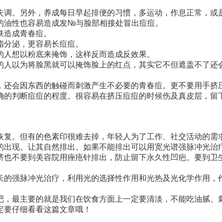
失调。另外，养成每日早起排便的习惯，多运动，作息正常，或
的油性也容易造成发№与脸部相接处冒出痘痘。
肤造成青春痘。
脂分泌，更容易长痘痘。
的人想以粉底来掩饰，这样反而造成反效果。
的人以为将脸黑就可以掩饰脸上的红点，其实它不但遮盖不了还
，还会因东西的触碰而刺激产生不必要的青春痘。更不要用手挤
确的判断痘痘的程度。很容易在挤压痘痘的时候伤及真皮层，留下
恢复。但有的色素印很难去掉，年轻人为了工作、社交活动的需
的出现。让其自然排出。如果不能排出可以用宽光谱强脉冲光治
挤也不要到美容院用痤疮针排出，防止留下永久性凹疤。要到卫
长的强脉冲光治疗，利用光的选择性作用和光热及光化学作用，
吧，最主要的就是我们在饮食方面上一定要清淡，不能吃油腻、
定要仔细看看这篇文章哦！