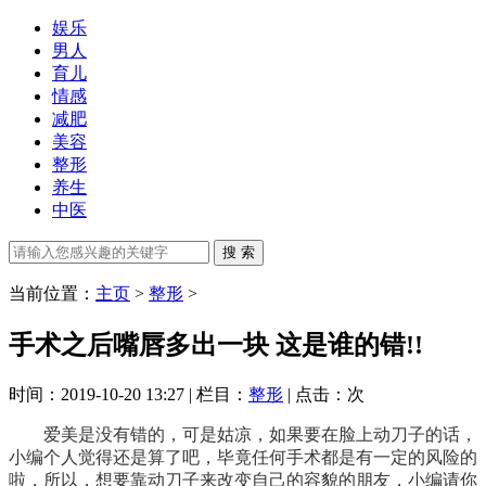
娱乐
男人
育儿
情感
减肥
美容
整形
养生
中医
当前位置：
主页
>
整形
>
手术之后嘴唇多出一块 这是谁的错!!
时间：2019-10-20 13:27 | 栏目：
整形
| 点击：
次
爱美是没有错的，可是姑凉，如果要在脸上动刀子的话，
小编个人觉得还是算了吧，毕竟任何手术都是有一定的风险的
啦，所以，想要靠动刀子来改变自己的容貌的朋友，小编请你