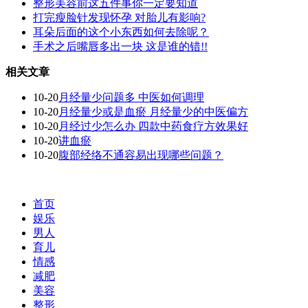
整形美容前这五件事你一定要知道
打完瘦脸针发现怀孕 对胎儿有影响?
耳朵后面的这个小东西如何去除呢？
手术之后嘴唇多出一块 这是谁的错!!
相关文章
10-20
月经量少问题多 中医如何调理
10-20
月经量少或是血瘀 月经量少的中医偏方
10-20
月经过少怎么办 四款中药食疗方效果好
10-20
讲血瘀
10-20
腹部经络不通容易出现哪些问题？
首页
娱乐
男人
育儿
情感
减肥
美容
整形