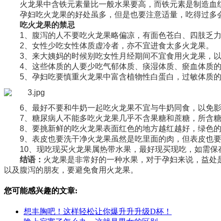
火龙果中含铁元素量比一般水果要高，而铁元素是制造血
孕妇吃火龙果的好处虽多，但是也要注意适量，吃得过多
吃火龙果的禁忌
1、腹泻的人不要吃火龙果略偏凉，有面色苍白、四肢乏
2、女性少吃女性体质虚冷者，亦不宜进食太多火龙果。
3、来大姨妈的时候别吃女性月经期间不宜食用火龙果，
4、这些体质的人要少吃气郁体质、痰湿体质、瘀血体质
5、孕妇吃要慎重火龙果中富含植物性白蛋白，过敏体质
6、最好不要和牛奶一起吃火龙果不宜与牛奶同食，以免
7、糖尿病人不能多吃火龙果几乎不含果糖和蔗糖，所含
8、要挑新鲜的吃火龙果表面红色的地方越红越好，绿色
9、表皮也要洗干净火龙果虽然是吃里面的肉，但表皮也
10、现吃现买火龙果属热带水果，最好现买现吃，如需
结语：
火龙果是非常好的一种水果，对于孕妇来说，益处
以及腹泻的朋友，要避免食用火龙果。
您可能感兴趣的文章:
想丰胸吧！这样轻松让你爆升升升级D杯！