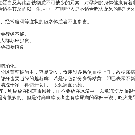
红蛋白及其他含铁物质不可缺少的元素，对孕妇的身体健康有着
会适得其反的哦。生活中，有哪些人是不适合吃火龙果的呢?吃火
力、经常腹泻等症状的虚寒体质者不宜多食。
以免行经不畅。
的人群亦应少食。
的孕妇要慎食。
影响消化。
糖分以葡萄糖为主，容易吸收，食用过多易使血糖上升，故糖尿
的部分也要越绿的越新鲜，若是绿色部分变得枯黄，即已表示不
要清洗干净，再切开食用，以免病菌污染。
保存，则应放在阴凉通风处，而不要放在冰箱中，以免冻伤反而很
是有很多的。但是对高血糖或者患有糖尿病的孕妇来说，吃火龙