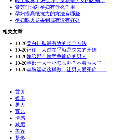
晚上寂寞了怎么办，这就是男女的区别，
紫苏仔油对孕妇有什么作用
孕妇提高抵抗力的方法有哪些
孕妇吃火龙果到底有没有好处
相关文章
10-20
美白护肤最有效的15个方法
10-20
记住，太过在乎就是失去的开始！
10-20
嫁给那个愿意争输你的男人
10-20
胸部一大一小怎么办？不看亏大了！
10-20
丰胸运动这样做，让男人爱死你！！
首页
娱乐
男人
育儿
情感
减肥
美容
整形