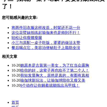
了！
您可能感兴趣的文章:
将两件旧衣服这样改造，时髦还不花一分
这位花臂妹纸练起瑜伽来也是帅到不行！
轻松让你瘦腰瘦腿
小三与原配一桌子吃饭，婆婆的做法太赞
餐后喝点它，美容治便秘肚子上脂肪全没
相关文章
10-20
她原本是古装第一美女，为了红当众露胸
10-20
给你的好，这辈子再也给不了第二个人！
10-20
剪短发显胸大，居然是真的，有图有真相
10-20
瑜伽球新玩法，让瑜伽球陪你又瘦又美
10-20
9个动作让你躺着就能练出马甲线！
首页