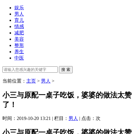
娱乐
男人
育儿
情感
减肥
美容
整形
养生
中医
当前位置：
主页
>
男人
>
小三与原配一桌子吃饭，婆婆的做法太赞
了！
时间：2019-10-20 13:21 | 栏目：
男人
| 点击：
次
小三与原配一桌子吃饭，婆婆的做法太赞