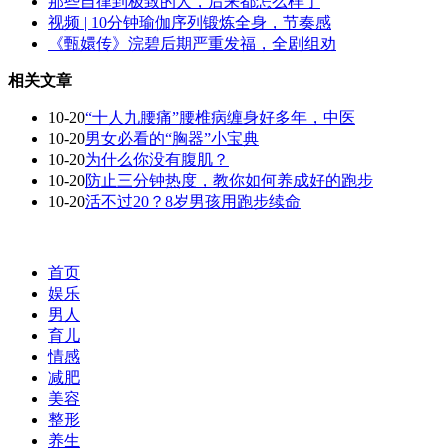
那些自律到极致的人，后来都怎么样了
视频 | 10分钟瑜伽序列锻炼全身，节奏感
《甄嬛传》浣碧后期严重发福，全剧组劝
相关文章
10-20
“十人九腰痛”腰椎病缠身好多年，中医
10-20
男女必看的“胸器”小宝典
10-20
为什么你没有腹肌？
10-20
防止三分钟热度，教你如何养成好的跑步
10-20
活不过20？8岁男孩用跑步续命
首页
娱乐
男人
育儿
情感
减肥
美容
整形
养生